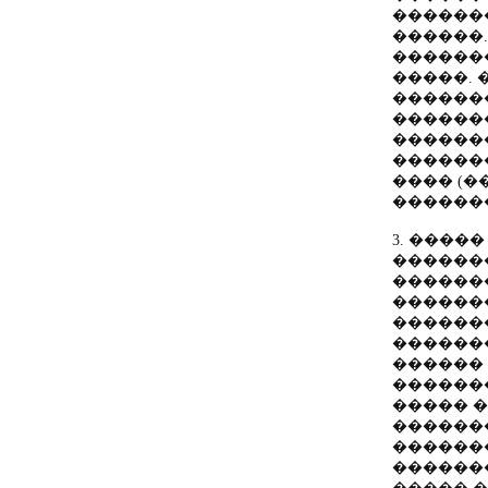
������
������.
������
�����. 
������
������
������
������
���� (�
������
3. ����� 
������
������
������
������
������
������
������
����� � 
������
������
������