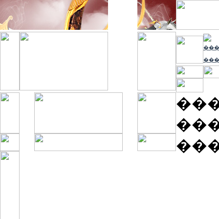
����
���
��
���
��
����� � ������
����, �������������,
�������� ������
����� ��