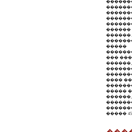
������
������
������
������
������
������
������.
�������
�����
������
��� ��
������,
������
������
���� �
������
����� 
������,
������
������
����� 4