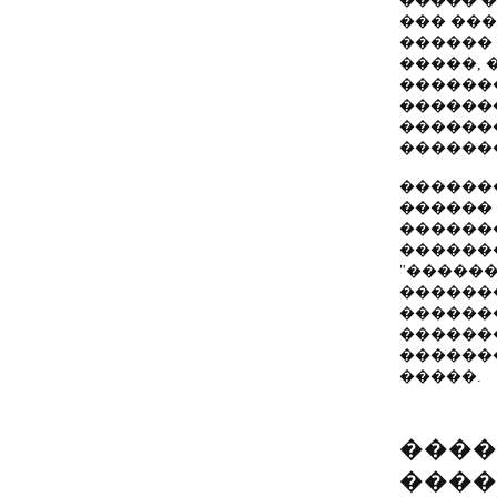
����� �
��� ��
������ 
�����, 
������
������
������
������
������
������
������
������
"������
������
������
������
������
�����.
����
����