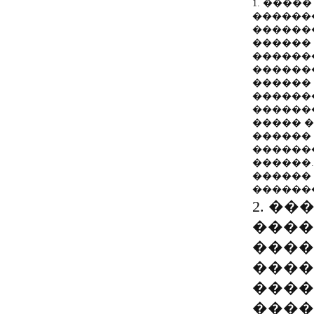
1. ����� 
������
������
������
������
������
������
������
�������
����� 
������
������
������.
������
������
2. ��
����
����
����
����
����