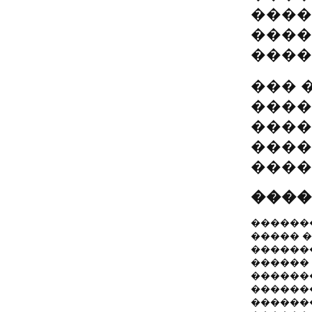
����
����
����
��� 
����
����
����
����
�����
������
����� 
������
������
������
������
������