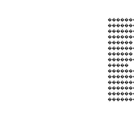
������
������
�������
������
������
������
������ 
�������
�����
������
������
������
������
�������
��������