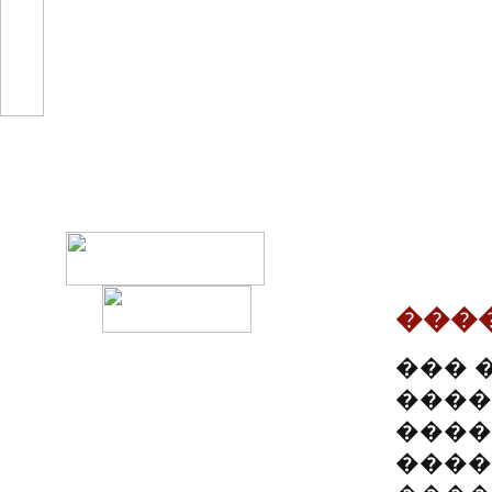
���������������
�������
����� �������,
������������ ��
�����
���
��� 
����
����
����