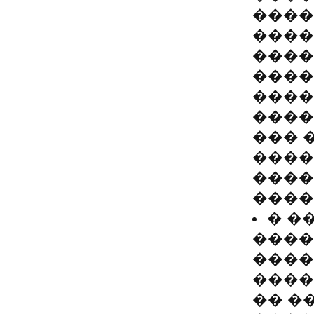
����
����
����
����
����
����
��� 
����
����
����
� �
����
����
����
�� �