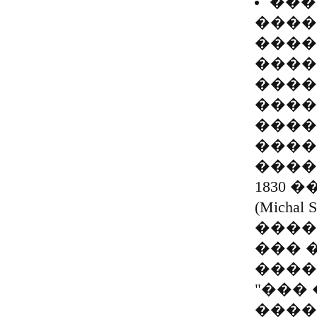
���
����
����
����
����
����
����
����
����
1830
(Micha
����
��� 
����
"���
����