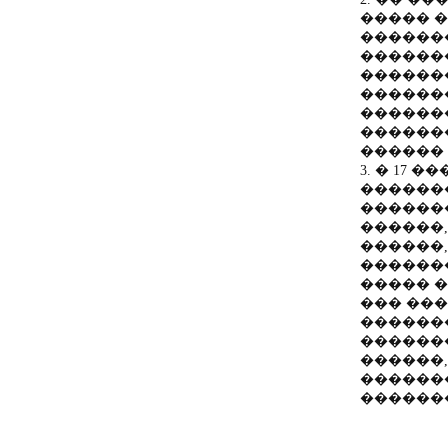
����� �
������
������
������
������
������
������
������ 
3. � 17
������
�������
������
������
������
����� �
��� ���
������
�������
������,
������
������