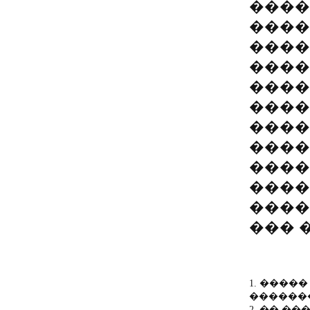
����
�����
����
����
����
����
����
����
����
����
����
��� 
1. �����
�������
2. �� �