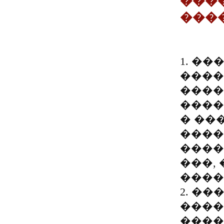
���
���
1. ��
����
������
����
� ��
����
����
���,
����
2. ��
����
����