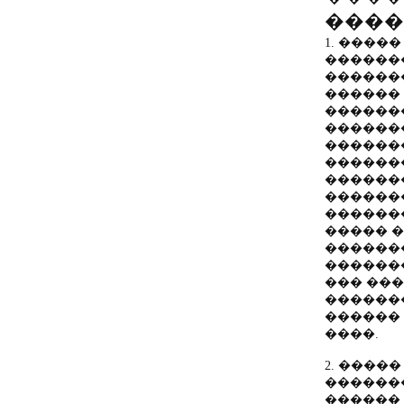
����
1. ����� 
������
������
������
������
������
������
������
������
������
������
����� 
������
������
��� ��
�������
������ 
����.
2. ����� 
������
������