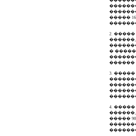
������
�������
�������
����� 1
�������
2. �����
������,
������
� �����
�������
������ 
3. ����
������
������
������
�������
4. �����
������,
����� 9
������
�������