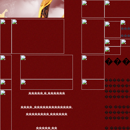
����
���
���
����� �
�������
������ 
����� � ������
������
�� ����
����, �������������,
�������
�������� ������
������ 
� ����
����� ��