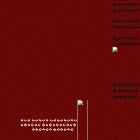
�������
������
����� �
�������
������ 
�������
�������
��������
(�����) r
��� ����� ��������
������ ����������
������ ������