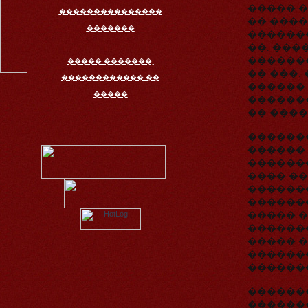
����� 
���������������
�� ����
�������
�������
��. ���
�������
����� �������,
�� ���.
������������ ��
������ 
�����
�������
�� ����
������
������ 
�������
���� �
�������
�������
����� 
������
����� 
������
������
������
������