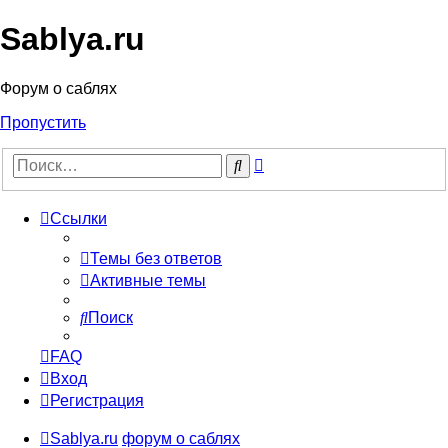
Sablya.ru
Форум о саблях
Пропустить
Расширенный
Поиск
поиск
Ссылки
Темы без ответов
Активные темы
Поиск
FAQ
Вход
Регистрация
Sablya.ru
форум о саблях