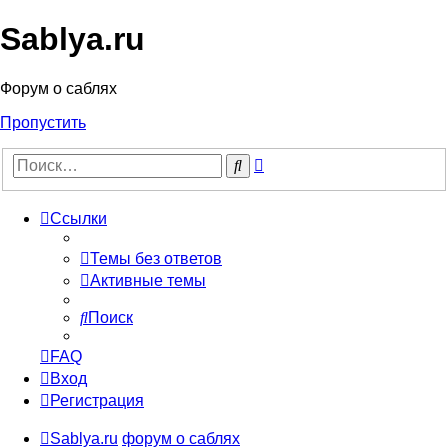
Sablya.ru
Форум о саблях
Пропустить
Расширенный
Поиск
поиск
Ссылки
Темы без ответов
Активные темы
Поиск
FAQ
Вход
Регистрация
Sablya.ru
форум о саблях