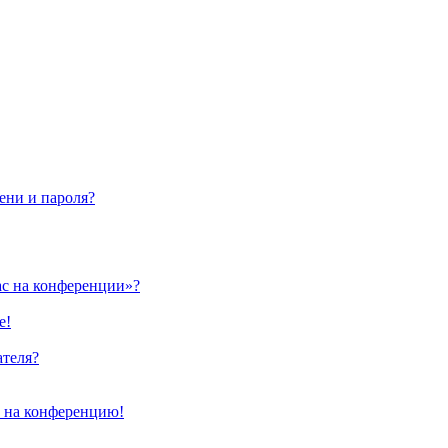
ени и пароля?
ас на конференции»?
е!
ателя?
и на конференцию!