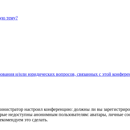
ную тему?
зования и/или юридических вопросов, связанных с этой конфере
администратор настроил конференцию: должны ли вы зарегистриро
рые недоступны анонимным пользователям: аватары, личные сообщ
екомендуем это сделать.