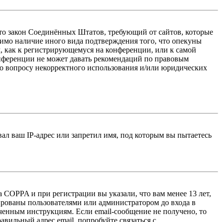
 — это закон Соединённых Штатов, требующий от сайтов, которые
тимо наличие иного вида подтверждения того, что опекуны
, как к регистрирующемуся на конференции, или к самой
онференции не может давать рекомендаций по правовым
по вопросу некорректного использования и/или юридических
л ваш IP-адрес или запретил имя, под которым вы пытаетесь
 COPPA и при регистрации вы указали, что вам менее 13 лет,
ированы пользователями или администратором до входа в
ученным инструкциям. Если email-сообщение не получено, то
авильный адрес email, попробуйте связаться с