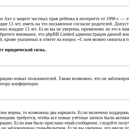
, или Акт о защите частных прав ребёнка в интернете от 1998 г.
е 13 лет, иметь на это письменное согласие родителей. Допус
х младше 13 лет. Если вы не уверены, применимо ли это к вам
Обратите внимание, что phpBB Limited администрация данной к
, кроме указанных в ответе на вопрос «С кем можно связаться 
ет юридической силы.
.
цию новых пользователей. Также возможно, что он заблокирова
ратору конференции.
 они верны, то возможны два варианта. Если включена поддержка
енциях требуется, чтобы все новые учётные записи были актив
трации. Если вам было прислано email-сообщение, следуйте пол
 он заблокирован спам-фильтром. Если вы уверены, что ввели пр