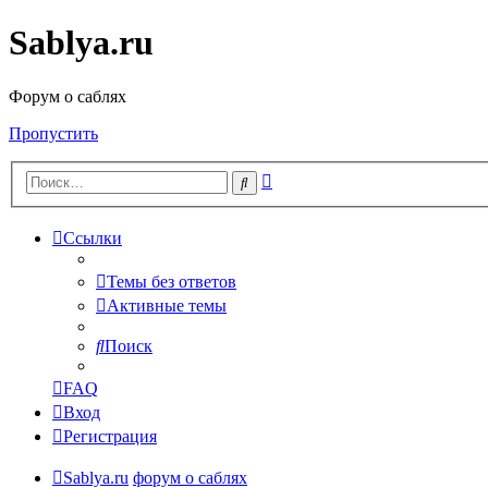
Sablya.ru
Форум о саблях
Пропустить
Расширенный
Поиск
поиск
Ссылки
Темы без ответов
Активные темы
Поиск
FAQ
Вход
Регистрация
Sablya.ru
форум о саблях