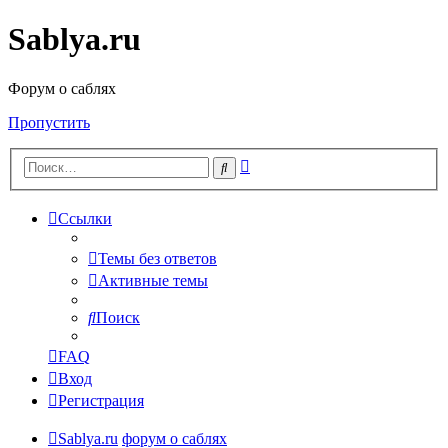
Sablya.ru
Форум о саблях
Пропустить
Расширенный
Поиск
поиск
Ссылки
Темы без ответов
Активные темы
Поиск
FAQ
Вход
Регистрация
Sablya.ru
форум о саблях