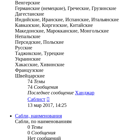
Венгерские
Германские (немецкие), Греческие, Грузинские
Дагестанские
Индийские, Иранские, Испанские, Итальянские
Кавказские, Киргизские, Китайские
Македонские, Марокканские, Монгольские
Непальские
Персидские, Польские
Русские
Таджикские, Турецкие
Украинские
Хакасские, Хивинские
Французские
Швейцарские
74
Темы
74
Сообщения
Последнее сообщение
Ханджар
Перейти
Саблист
к
13 мар 2017, 14:25
последнему
сообщению
Сабли, наименования
Сабли, по наименованиям
0
Темы
0
Сообщения
Нет сообщений