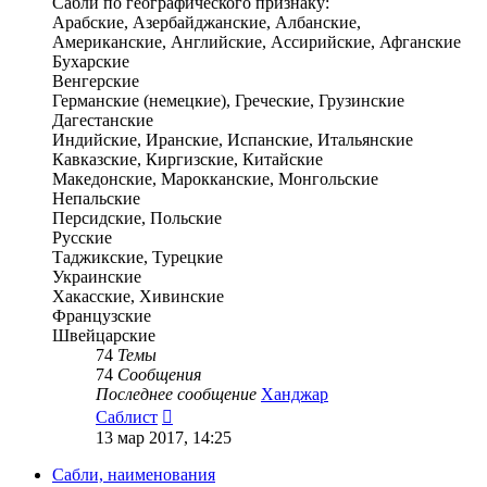
Сабли по географического признаку:
Арабские, Азербайджанские, Албанские,
Американские, Английские, Ассирийские, Афганские
Бухарские
Венгерские
Германские (немецкие), Греческие, Грузинские
Дагестанские
Индийские, Иранские, Испанские, Итальянские
Кавказские, Киргизские, Китайские
Македонские, Марокканские, Монгольские
Непальские
Персидские, Польские
Русские
Таджикские, Турецкие
Украинские
Хакасские, Хивинские
Французские
Швейцарские
74
Темы
74
Сообщения
Последнее сообщение
Ханджар
Перейти
Саблист
к
13 мар 2017, 14:25
последнему
сообщению
Сабли, наименования