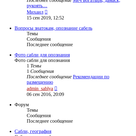
Последнее сообщение
Меч Богатырь, дамаск,
рукоять…
Перейти
Михаил
к
15 сен 2019, 12:52
последнему
сообщению
Вопросы знатокам, опознание сабель
Темы
Сообщения
Последнее сообщение
Фото сабли для опознания
Фото сабли для опознания
1
Темы
1
Сообщения
Последнее сообщение
Рекомендации по
размещению
Перейти
admin_sablya
к
06 сен 2016, 20:09
последнему
сообщению
Форум
Темы
Сообщения
Последнее сообщение
Сабли, география