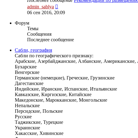
Последнее сообщение
Рекомендации по размещени
Перейти
admin_sablya
к
06 сен 2016, 20:09
последнему
сообщению
Форум
Темы
Сообщения
Последнее сообщение
Сабли, география
Сабли по географического признаку:
Арабские, Азербайджанские, Албанские, Американские,
Бухарские
Венгерские
Германские (немецкие), Греческие, Грузинские
Дагестанские
Индийские, Иранские, Испанские, Итальянские
Кавказские, Киргизские, Китайские
Македонские, Марокканские, Монгольские
Непальские
Персидские, Польские
Русские
Таджикские, Турецкие
Украинские
Хакасские, Хивинские