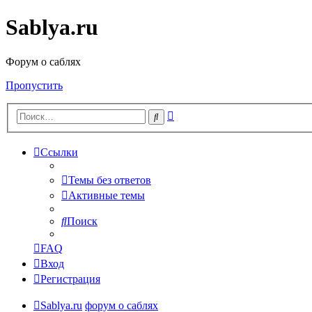
Sablya.ru
Форум о саблях
Пропустить
Расширенный
Поиск
поиск
Ссылки
Темы без ответов
Активные темы
Поиск
FAQ
Вход
Регистрация
Sablya.ru
форум о саблях