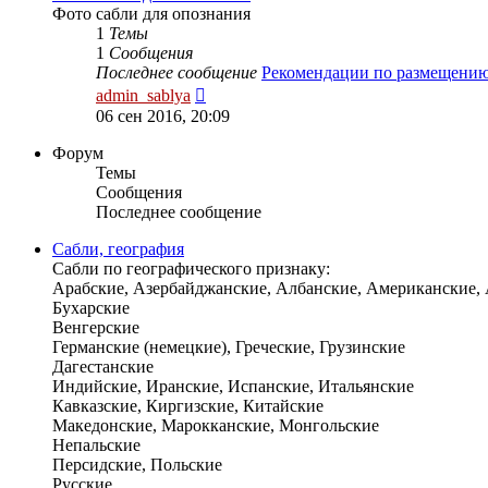
Фото сабли для опознания
1
Темы
1
Сообщения
Последнее сообщение
Рекомендации по размещени
Перейти
admin_sablya
к
06 сен 2016, 20:09
последнему
сообщению
Форум
Темы
Сообщения
Последнее сообщение
Сабли, география
Сабли по географического признаку:
Арабские, Азербайджанские, Албанские, Американские,
Бухарские
Венгерские
Германские (немецкие), Греческие, Грузинские
Дагестанские
Индийские, Иранские, Испанские, Итальянские
Кавказские, Киргизские, Китайские
Македонские, Марокканские, Монгольские
Непальские
Персидские, Польские
Русские