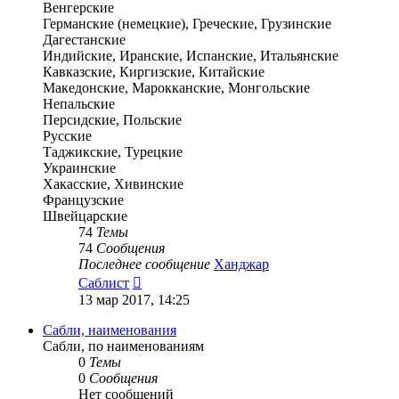
Венгерские
Германские (немецкие), Греческие, Грузинские
Дагестанские
Индийские, Иранские, Испанские, Итальянские
Кавказские, Киргизские, Китайские
Македонские, Марокканские, Монгольские
Непальские
Персидские, Польские
Русские
Таджикские, Турецкие
Украинские
Хакасские, Хивинские
Французские
Швейцарские
74
Темы
74
Сообщения
Последнее сообщение
Ханджар
Перейти
Саблист
к
13 мар 2017, 14:25
последнему
сообщению
Сабли, наименования
Сабли, по наименованиям
0
Темы
0
Сообщения
Нет сообщений