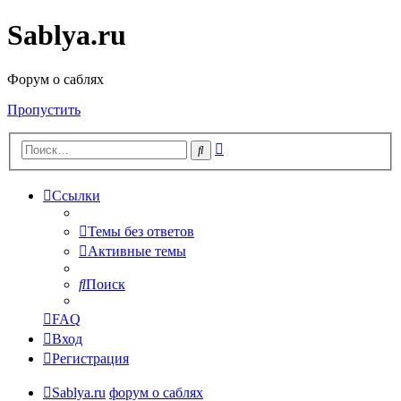
Sablya.ru
Форум о саблях
Пропустить
Расширенный
Поиск
поиск
Ссылки
Темы без ответов
Активные темы
Поиск
FAQ
Вход
Регистрация
Sablya.ru
форум о саблях