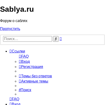
Sablya.ru
Форум о саблях
Пропустить
Расширенный
Поиск
поиск
Ссылки
FAQ
Вход
Регистрация
Темы без ответов
Активные темы
Поиск
FAQ
Вход