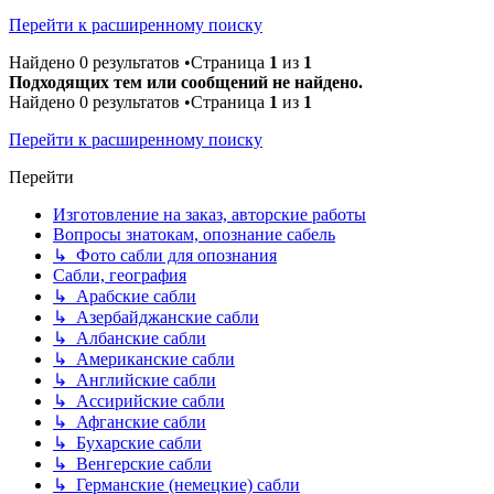
Перейти к расширенному поиску
Найдено 0 результатов •Страница
1
из
1
Подходящих тем или сообщений не найдено.
Найдено 0 результатов •Страница
1
из
1
Перейти к расширенному поиску
Перейти
Изготовление на заказ, авторские работы
Вопросы знатокам, опознание сабель
↳ Фото сабли для опознания
Сабли, география
↳ Арабские сабли
↳ Азербайджанские сабли
↳ Албанские сабли
↳ Американские сабли
↳ Английские сабли
↳ Ассирийские сабли
↳ Афганские сабли
↳ Бухарские сабли
↳ Венгерские сабли
↳ Германские (немецкие) сабли