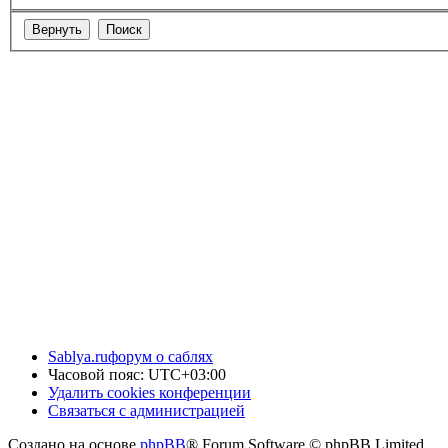
Sablya.ru
форум о саблях
Часовой пояс:
UTC+03:00
Удалить cookies конференции
Связаться с администрацией
Создано на основе
phpBB
® Forum Software © phpBB Limited