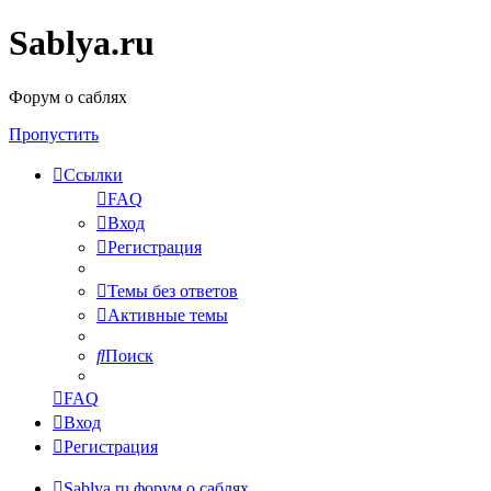
Sablya.ru
Форум о саблях
Пропустить
Ссылки
FAQ
Вход
Регистрация
Темы без ответов
Активные темы
Поиск
FAQ
Вход
Регистрация
Sablya.ru
форум о саблях