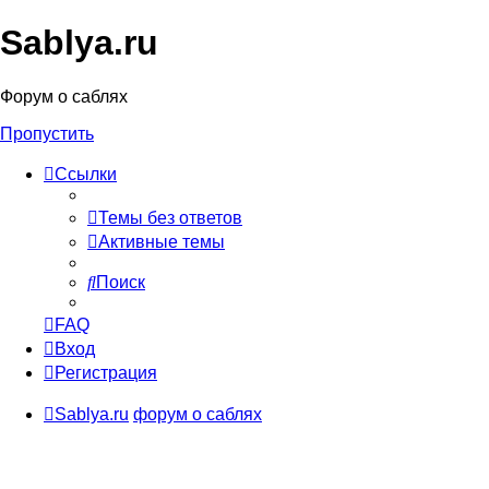
Sablya.ru
Форум о саблях
Пропустить
Ссылки
Темы без ответов
Активные темы
Поиск
FAQ
Вход
Регистрация
Sablya.ru
форум о саблях