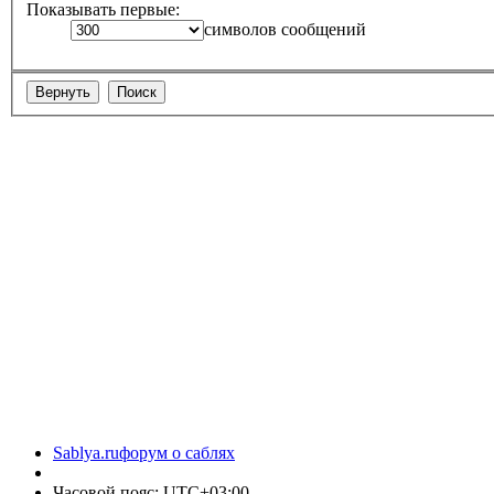
Показывать первые:
символов сообщений
Sablya.ru
форум о саблях
Часовой пояс:
UTC+03:00