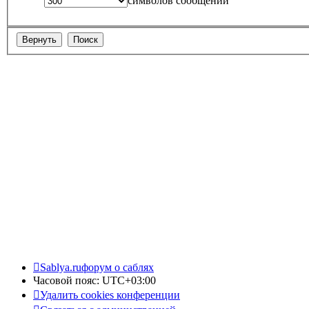
символов сообщений
Sablya.ru
форум о саблях
Часовой пояс:
UTC+03:00
Удалить cookies конференции