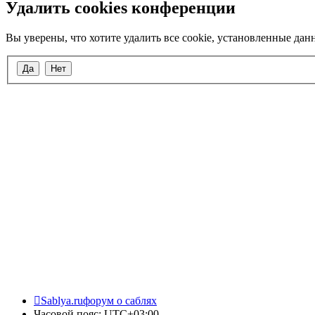
Удалить cookies конференции
Вы уверены, что хотите удалить все cookie, установленные да
Sablya.ru
форум о саблях
Часовой пояс:
UTC+03:00