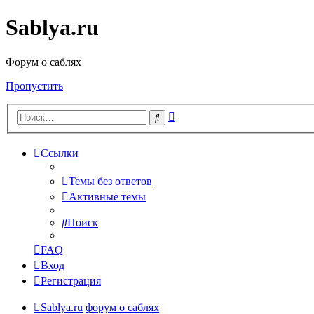
Sablya.ru
Форум о саблях
Пропустить
Расширенный
Поиск
поиск
Ссылки
Темы без ответов
Активные темы
Поиск
FAQ
Вход
Регистрация
Sablya.ru
форум о саблях