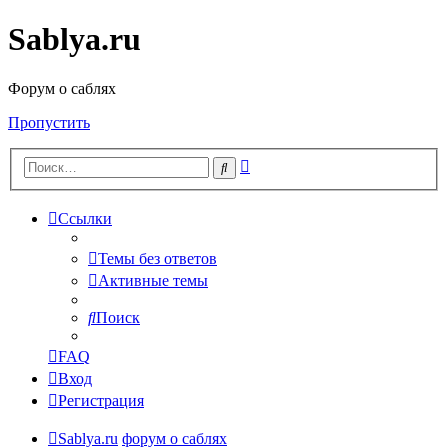
Sablya.ru
Форум о саблях
Пропустить
Расширенный
Поиск
поиск
Ссылки
Темы без ответов
Активные темы
Поиск
FAQ
Вход
Регистрация
Sablya.ru
форум о саблях