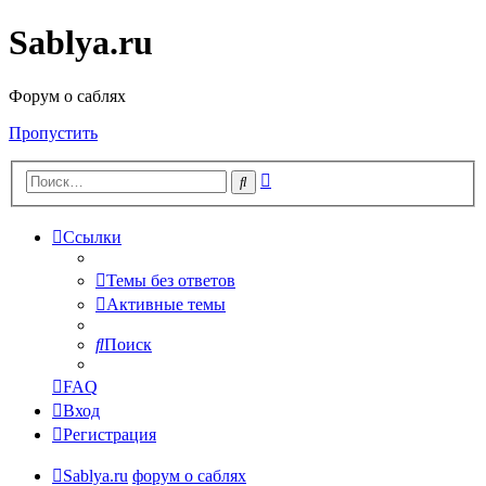
Sablya.ru
Форум о саблях
Пропустить
Расширенный
Поиск
поиск
Ссылки
Темы без ответов
Активные темы
Поиск
FAQ
Вход
Регистрация
Sablya.ru
форум о саблях