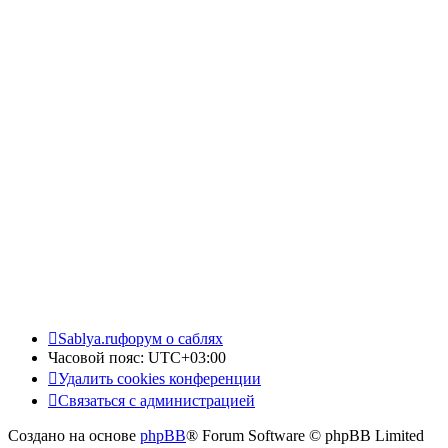
Sablya.ru
форум о саблях
Часовой пояс:
UTC+03:00
Удалить cookies конференции
Связаться с администрацией
Создано на основе
phpBB
® Forum Software © phpBB Limited