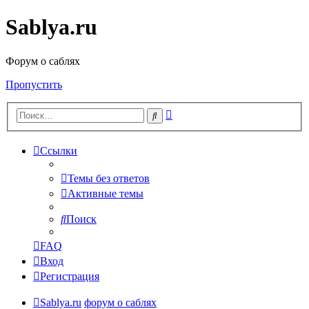
Sablya.ru
Форум о саблях
Пропустить
Расширенный
Поиск
поиск
Ссылки
Темы без ответов
Активные темы
Поиск
FAQ
Вход
Регистрация
Sablya.ru
форум о саблях