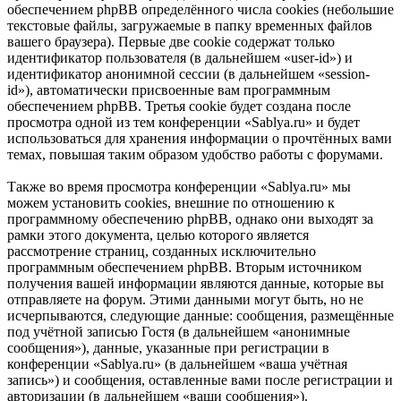
обеспечением phpBB определённого числа cookies (небольшие
текстовые файлы, загружаемые в папку временных файлов
вашего браузера). Первые две cookie содержат только
идентификатор пользователя (в дальнейшем «user-id») и
идентификатор анонимной сессии (в дальнейшем «session-
id»), автоматически присвоенные вам программным
обеспечением phpBB. Третья cookie будет создана после
просмотра одной из тем конференции «Sablya.ru» и будет
использоваться для хранения информации о прочтённых вами
темах, повышая таким образом удобство работы с форумами.
Также во время просмотра конференции «Sablya.ru» мы
можем установить cookies, внешние по отношению к
программному обеспечению phpBB, однако они выходят за
рамки этого документа, целью которого является
рассмотрение страниц, созданных исключительно
программным обеспечением phpBB. Вторым источником
получения вашей информации являются данные, которые вы
отправляете на форум. Этими данными могут быть, но не
исчерпываются, следующие данные: сообщения, размещённые
под учётной записью Гостя (в дальнейшем «анонимные
сообщения»), данные, указанные при регистрации в
конференции «Sablya.ru» (в дальнейшем «ваша учётная
запись») и сообщения, оставленные вами после регистрации и
авторизации (в дальнейшем «ваши сообщения»).