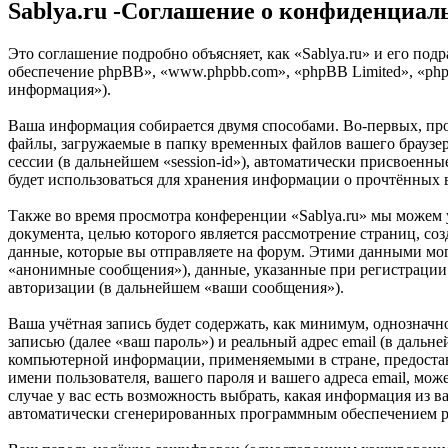
Sablya.ru -Соглашение о конфиденциал
Это соглашение подробно объясняет, как «Sablya.ru» и его подр
обеспечение phpBB», «www.phpbb.com», «phpBB Limited», «ph
информация»).
Ваша информация собирается двумя способами. Во-первых, про
файлы, загружаемые в папку временных файлов вашего браузера
сессии (в дальнейшем «session-id»), автоматически присвоенны
будет использоваться для хранения информации о прочтённых 
Также во время просмотра конференции «Sablya.ru» мы можем 
документа, целью которого является рассмотрение страниц,
данные, которые вы отправляете на форум. Этими данными мог
«анонимные сообщения»), данные, указанные при регистрации 
авторизации (в дальнейшем «ваши сообщения»).
Ваша учётная запись будет содержать, как минимум, однознач
записью (далее «ваш пароль») и реальный адрес email (в дальн
компьютерной информации, применяемыми в стране, предостав
имени пользователя, вашего пароля и вашего адреса email, мож
случае у вас есть возможность выбрать, какая информация из в
автоматически сгенерированных программным обеспечением 