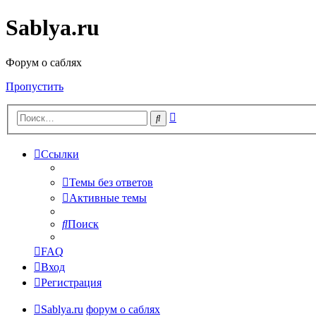
Sablya.ru
Форум о саблях
Пропустить
Расширенный
Поиск
поиск
Ссылки
Темы без ответов
Активные темы
Поиск
FAQ
Вход
Регистрация
Sablya.ru
форум о саблях