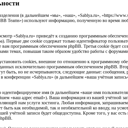
ьности
азделения (в дальнейшем «мы», «наш», «Sablya.ru», «https://www
pBB Teams») используют информацию, полученную во время люб
смотр «Sablya.ru» приведёт к созданию программным обеспечен
). Первые две cookie содержат только идентификатор пользоват
е вам программным обеспечением phpBB. Третья cookie будет соз
вами темах, повышая таким образом удобство работы с форумами
установить cookies, внешние по отношению к программному обе
 созданных исключительно программным обеспечением phpBB. В
ут быть, но не исчерпываются, следующие данные: сообщения, 
в конференции «Sablya.ru» (в дальнейшем «ваша учётная запись
но идентифицируемое имя (в дальнейшем «ваше имя пользователя
ейшем «ваш адрес email»). Ваша информация из вашей учётной за
ляющей нам услуги хостинга. Любая информация, запрашиваемая
ет быть как необходимой, так и необязательной ко вводу, на ус
ашей учётной записи будет общедоступна. Кроме того, у вас есть
phpBB.