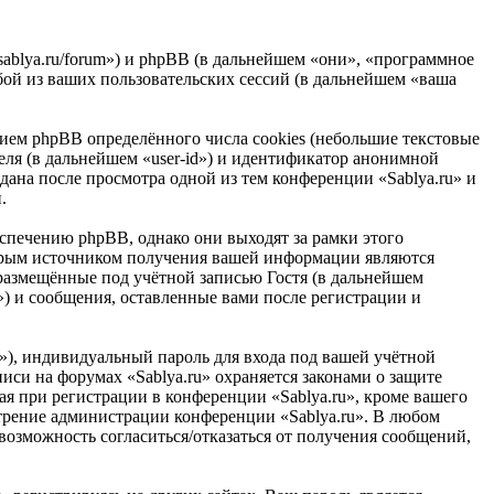
.sablya.ru/forum») и phpBB (в дальнейшем «они», «программное
ой из ваших пользовательских сессий (в дальнейшем «ваша
ием phpBB определённого числа cookies (небольшие текстовые
еля (в дальнейшем «user-id») и идентификатор анонимной
дана после просмотра одной из тем конференции «Sablya.ru» и
.
спечению phpBB, однако они выходят за рамки этого
торым источником получения вашей информации являются
размещённые под учётной записью Гостя (в дальнейшем
») и сообщения, оставленные вами после регистрации и
»), индивидуальный пароль для входа под вашей учётной
писи на форумах «Sablya.ru» охраняется законами о защите
 при регистрации в конференции «Sablya.ru», кроме вашего
мотрение администрации конференции «Sablya.ru». В любом
 возможность согласиться/отказаться от получения сообщений,