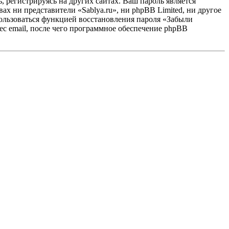
 регистрируясь на других сайтах. Ваш пароль является
вах ни представители «Sablya.ru», ни phpBB Limited, ни другое
спользоваться функцией восстановления пароля «Забыли
с email, после чего программное обеспечение phpBB