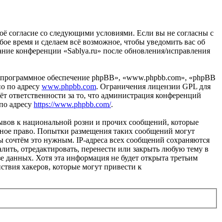
своё согласие со следующими условиями. Если вы не согласны с
бое время и сделаем всё возможное, чтобы уведомить вас об
вание конференции «Sablya.ru» после обновления/исправления
«программное обеспечение phpBB», «www.phpbb.com», «phpBB
но по адресу
www.phpbb.com
. Ограничения лицензии GPL для
ёт ответственности за то, что администрация конференций
 по адресу
https://www.phpbb.com/
.
ывов к национальной розни и прочих сообщений, которые
одное право. Попытки размещения таких сообщений могут
ы сочтём это нужным. IP-адреса всех сообщений сохраняются
лить, отредактировать, перенести или закрыть любую тему в
зе данных. Хотя эта информация не будет открыта третьим
ствия хакеров, которые могут привести к