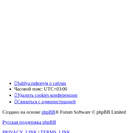
Sablya.ru
форум о саблях
Часовой пояс:
UTC+03:00
Удалить cookies конференции
Связаться с администрацией
Создано на основе
phpBB
® Forum Software © phpBB Limited
Русская поддержка phpBB
PRIVACY_LINK
|
TERMS_LINK