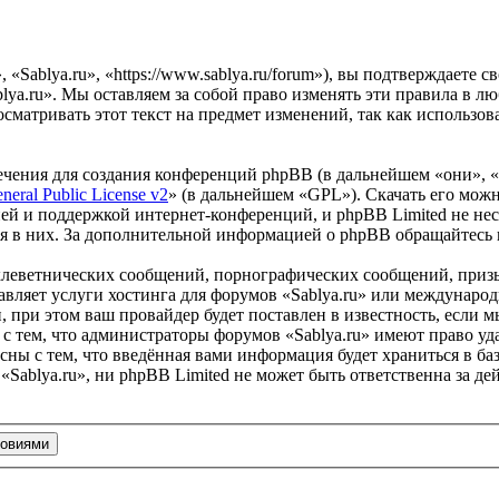
«Sablya.ru», «https://www.sablya.ru/forum»), вы подтверждаете 
lya.ru». Мы оставляем за собой право изменять эти правила в лю
сматривать этот текст на предмет изменений, так как использо
чения для создания конференций phpBB (в дальнейшем «они», 
eral Public License v2
» (в дальнейшем «GPL»). Скачать его мож
ей и поддержкой интернет-конференций, и phpBB Limited не нес
ия в них. За дополнительной информацией о phpBB обращайтесь
клеветнических сообщений, порнографических сообщений, приз
тавляет услуги хостинга для форумов «Sablya.ru» или междунар
при этом ваш провайдер будет поставлен в известность, если м
с тем, что администраторы форумов «Sablya.ru» имеют право уда
сны с тем, что введённая вами информация будет храниться в ба
Sablya.ru», ни phpBB Limited не может быть ответственна за дей