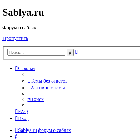
Sablya.ru
Форум о саблях
Пропустить
Расширенный
Поиск
поиск
Ссылки
Темы без ответов
Активные темы
Поиск
FAQ
Вход
Sablya.ru
форум о саблях
Поиск