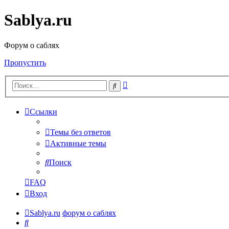
Sablya.ru
Форум о саблях
Пропустить
Расширенный
Поиск
поиск
Ссылки
Темы без ответов
Активные темы
Поиск
FAQ
Вход
Sablya.ru
форум о саблях
Поиск