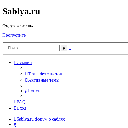
Sablya.ru
Форум о саблях
Пропустить
Расширенный
Поиск
поиск
Ссылки
Темы без ответов
Активные темы
Поиск
FAQ
Вход
Sablya.ru
форум о саблях
Поиск