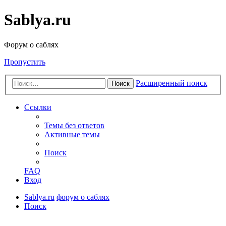
Sablya.ru
Форум о саблях
Пропустить
Расширенный поиск
Поиск
Ссылки
Темы без ответов
Активные темы
Поиск
FAQ
Вход
Sablya.ru
форум о саблях
Поиск