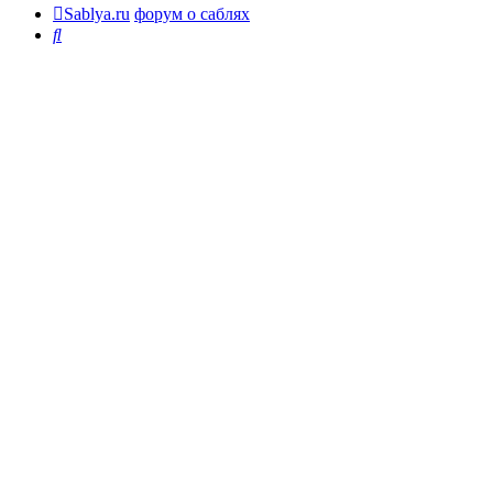
Sablya.ru
форум о саблях
Поиск