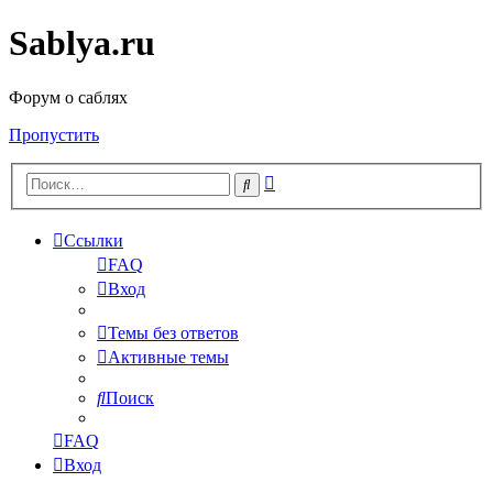
Sablya.ru
Форум о саблях
Пропустить
Расширенный
Поиск
поиск
Ссылки
FAQ
Вход
Темы без ответов
Активные темы
Поиск
FAQ
Вход