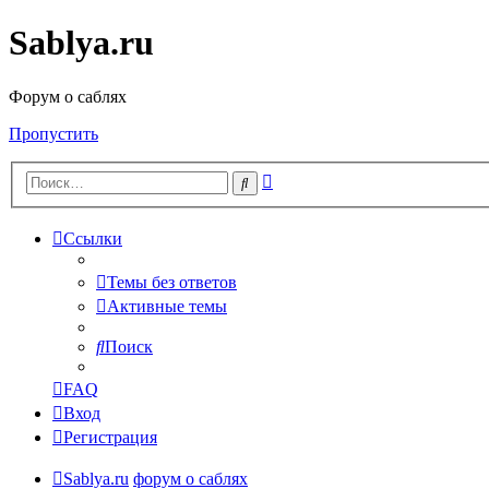
Sablya.ru
Форум о саблях
Пропустить
Расширенный
Поиск
поиск
Ссылки
Темы без ответов
Активные темы
Поиск
FAQ
Вход
Регистрация
Sablya.ru
форум о саблях