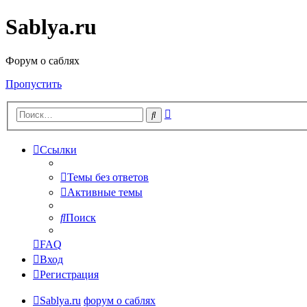
Sablya.ru
Форум о саблях
Пропустить
Расширенный
Поиск
поиск
Ссылки
Темы без ответов
Активные темы
Поиск
FAQ
Вход
Регистрация
Sablya.ru
форум о саблях