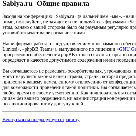
Sablya.ru -Общие правила
Заходя на конференцию «Sablya.ru» (в дальнейшем «мы», «наш», 
ними, пожалуйста, не заходите и не пользуйтесь форумами «Sab
этом, однако с вашей стороны было бы разумным регулярно про
условий означает ваше согласие с ними.
Наши форумы работают под управлением программного обеспе
Limited», «phpBB Teams»), выпущенного по лицензии «
GNU Gen
программного обеспечения phpBB строго связаны с организаци
определяет в качестве допустимого содержания и/или поведен
Вы соглашаетесь не размещать оскорбительных, угрожающих, 
могут нарушить законы вашей страны, страны, которая предос
привести к вашему немедленному отключению от конференции, 
для возможности проведения такой политики. Вы соглашаетесь 
любое время по своему усмотрению. Как пользователь вы согла
лицам без вашего разрешения, ни администрация конференции «
несанкционированному доступу к ней.
Вернуться на предыдущую страницу