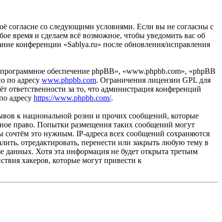
своё согласие со следующими условиями. Если вы не согласны с
бое время и сделаем всё возможное, чтобы уведомить вас об
вание конференции «Sablya.ru» после обновления/исправления
«программное обеспечение phpBB», «www.phpbb.com», «phpBB
но по адресу
www.phpbb.com
. Ограничения лицензии GPL для
ёт ответственности за то, что администрация конференций
 по адресу
https://www.phpbb.com/
.
ывов к национальной розни и прочих сообщений, которые
одное право. Попытки размещения таких сообщений могут
ы сочтём это нужным. IP-адреса всех сообщений сохраняются
лить, отредактировать, перенести или закрыть любую тему в
зе данных. Хотя эта информация не будет открыта третьим
ствия хакеров, которые могут привести к