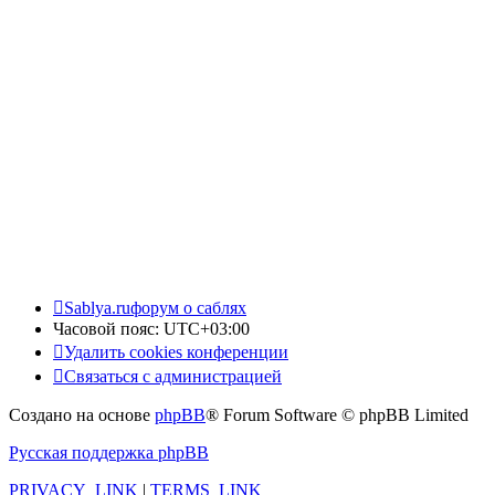
Sablya.ru
форум о саблях
Часовой пояс:
UTC+03:00
Удалить cookies конференции
Связаться с администрацией
Создано на основе
phpBB
® Forum Software © phpBB Limited
Русская поддержка phpBB
PRIVACY_LINK
|
TERMS_LINK