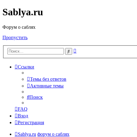
Sablya.ru
Форум о саблях
Пропустить
Расширенный
Поиск
поиск
Ссылки
Темы без ответов
Активные темы
Поиск
FAQ
Вход
Регистрация
Sablya.ru
форум о саблях