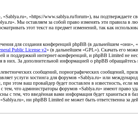
«Sablya.ru», «https://www.sablya.ru/forum»), вы подтверждаете 
lya.ru». Мы оставляем за собой право изменять эти правила в лю
сматривать этот текст на предмет изменений, так как использо
чения для создания конференций phpBB (в дальнейшем «они», 
eral Public License v2
» (в дальнейшем «GPL»). Скачать его мож
ей и поддержкой интернет-конференций, и phpBB Limited не нес
ия в них. За дополнительной информацией о phpBB обращайтесь
клеветнических сообщений, порнографических сообщений, приз
тавляет услуги хостинга для форумов «Sablya.ru» или междунар
при этом ваш провайдер будет поставлен в известность, если м
с тем, что администраторы форумов «Sablya.ru» имеют право уда
сны с тем, что введённая вами информация будет храниться в ба
Sablya.ru», ни phpBB Limited не может быть ответственна за дей