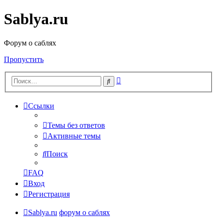
Sablya.ru
Форум о саблях
Пропустить
Расширенный
Поиск
поиск
Ссылки
Темы без ответов
Активные темы
Поиск
FAQ
Вход
Регистрация
Sablya.ru
форум о саблях