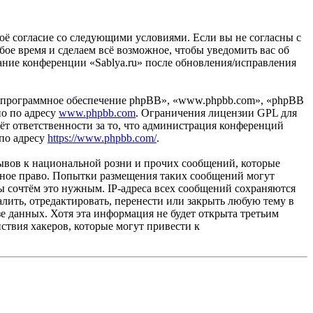
своё согласие со следующими условиями. Если вы не согласны с
бое время и сделаем всё возможное, чтобы уведомить вас об
вание конференции «Sablya.ru» после обновления/исправления
«программное обеспечение phpBB», «www.phpbb.com», «phpBB
но по адресу
www.phpbb.com
. Ограничения лицензии GPL для
ёт ответственности за то, что администрация конференций
 по адресу
https://www.phpbb.com/
.
ывов к национальной розни и прочих сообщений, которые
одное право. Попытки размещения таких сообщений могут
ы сочтём это нужным. IP-адреса всех сообщений сохраняются
лить, отредактировать, перенести или закрыть любую тему в
зе данных. Хотя эта информация не будет открыта третьим
ствия хакеров, которые могут привести к