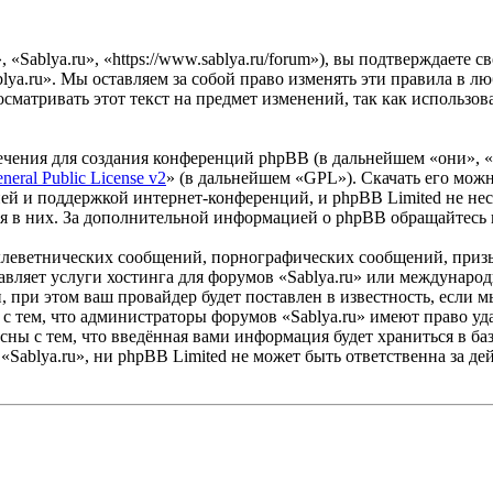
«Sablya.ru», «https://www.sablya.ru/forum»), вы подтверждаете 
lya.ru». Мы оставляем за собой право изменять эти правила в лю
сматривать этот текст на предмет изменений, так как использо
чения для создания конференций phpBB (в дальнейшем «они», 
eral Public License v2
» (в дальнейшем «GPL»). Скачать его мож
ей и поддержкой интернет-конференций, и phpBB Limited не нес
ия в них. За дополнительной информацией о phpBB обращайтесь
клеветнических сообщений, порнографических сообщений, приз
тавляет услуги хостинга для форумов «Sablya.ru» или междунар
при этом ваш провайдер будет поставлен в известность, если м
с тем, что администраторы форумов «Sablya.ru» имеют право уда
сны с тем, что введённая вами информация будет храниться в ба
Sablya.ru», ни phpBB Limited не может быть ответственна за дей