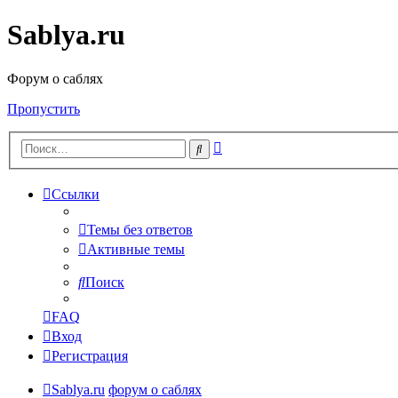
Sablya.ru
Форум о саблях
Пропустить
Расширенный
Поиск
поиск
Ссылки
Темы без ответов
Активные темы
Поиск
FAQ
Вход
Регистрация
Sablya.ru
форум о саблях