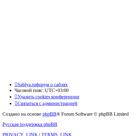
Sablya.ru
форум о саблях
Часовой пояс:
UTC+03:00
Удалить cookies конференции
Связаться с администрацией
Создано на основе
phpBB
® Forum Software © phpBB Limited
Русская поддержка phpBB
PRIVACY_LINK
|
TERMS_LINK