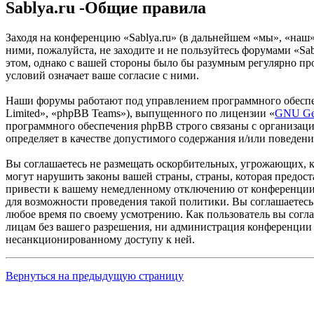
Sablya.ru -Общие правила
Заходя на конференцию «Sablya.ru» (в дальнейшем «мы», «наш», 
ними, пожалуйста, не заходите и не пользуйтесь форумами «Sab
этом, однако с вашей стороны было бы разумным регулярно про
условий означает ваше согласие с ними.
Наши форумы работают под управлением программного обеспе
Limited», «phpBB Teams»), выпущенного по лицензии «
GNU Gen
программного обеспечения phpBB строго связаны с организаци
определяет в качестве допустимого содержания и/или поведен
Вы соглашаетесь не размещать оскорбительных, угрожающих, 
могут нарушить законы вашей страны, страны, которая предос
привести к вашему немедленному отключению от конференции, 
для возможности проведения такой политики. Вы соглашаетесь 
любое время по своему усмотрению. Как пользователь вы согла
лицам без вашего разрешения, ни администрация конференции «
несанкционированному доступу к ней.
Вернуться на предыдущую страницу