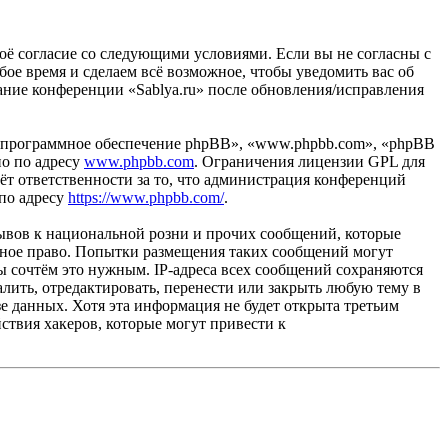
своё согласие со следующими условиями. Если вы не согласны с
бое время и сделаем всё возможное, чтобы уведомить вас об
вание конференции «Sablya.ru» после обновления/исправления
«программное обеспечение phpBB», «www.phpbb.com», «phpBB
но по адресу
www.phpbb.com
. Ограничения лицензии GPL для
ёт ответственности за то, что администрация конференций
 по адресу
https://www.phpbb.com/
.
ывов к национальной розни и прочих сообщений, которые
одное право. Попытки размещения таких сообщений могут
ы сочтём это нужным. IP-адреса всех сообщений сохраняются
лить, отредактировать, перенести или закрыть любую тему в
зе данных. Хотя эта информация не будет открыта третьим
ствия хакеров, которые могут привести к