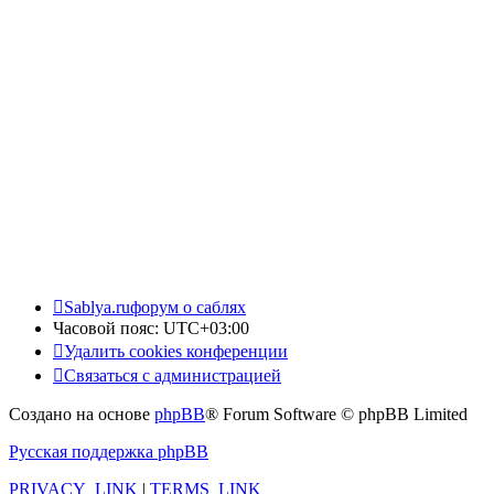
Sablya.ru
форум о саблях
Часовой пояс:
UTC+03:00
Удалить cookies конференции
Связаться с администрацией
Создано на основе
phpBB
® Forum Software © phpBB Limited
Русская поддержка phpBB
PRIVACY_LINK
|
TERMS_LINK