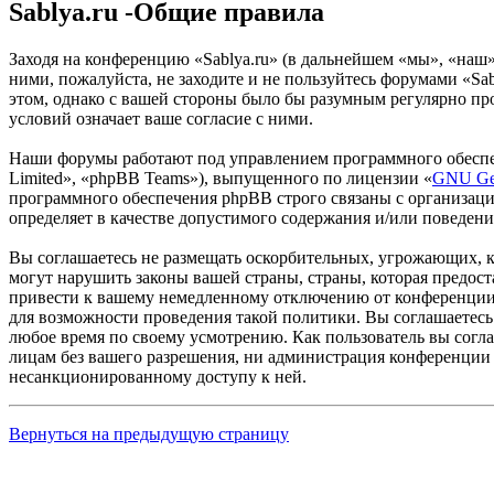
Sablya.ru -Общие правила
Заходя на конференцию «Sablya.ru» (в дальнейшем «мы», «наш», 
ними, пожалуйста, не заходите и не пользуйтесь форумами «Sab
этом, однако с вашей стороны было бы разумным регулярно про
условий означает ваше согласие с ними.
Наши форумы работают под управлением программного обеспе
Limited», «phpBB Teams»), выпущенного по лицензии «
GNU Gen
программного обеспечения phpBB строго связаны с организаци
определяет в качестве допустимого содержания и/или поведен
Вы соглашаетесь не размещать оскорбительных, угрожающих, 
могут нарушить законы вашей страны, страны, которая предос
привести к вашему немедленному отключению от конференции, 
для возможности проведения такой политики. Вы соглашаетесь 
любое время по своему усмотрению. Как пользователь вы согла
лицам без вашего разрешения, ни администрация конференции «
несанкционированному доступу к ней.
Вернуться на предыдущую страницу