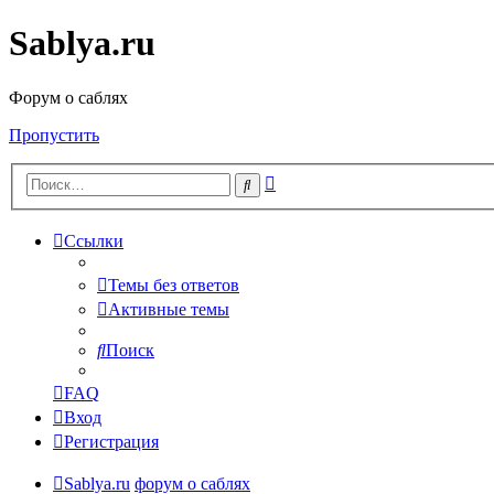
Sablya.ru
Форум о саблях
Пропустить
Расширенный
Поиск
поиск
Ссылки
Темы без ответов
Активные темы
Поиск
FAQ
Вход
Регистрация
Sablya.ru
форум о саблях