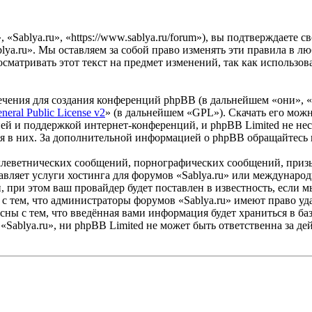
«Sablya.ru», «https://www.sablya.ru/forum»), вы подтверждаете 
lya.ru». Мы оставляем за собой право изменять эти правила в лю
сматривать этот текст на предмет изменений, так как использо
чения для создания конференций phpBB (в дальнейшем «они», 
eral Public License v2
» (в дальнейшем «GPL»). Скачать его мож
ей и поддержкой интернет-конференций, и phpBB Limited не нес
ия в них. За дополнительной информацией о phpBB обращайтесь
клеветнических сообщений, порнографических сообщений, приз
тавляет услуги хостинга для форумов «Sablya.ru» или междунар
при этом ваш провайдер будет поставлен в известность, если м
с тем, что администраторы форумов «Sablya.ru» имеют право уда
сны с тем, что введённая вами информация будет храниться в ба
Sablya.ru», ни phpBB Limited не может быть ответственна за дей