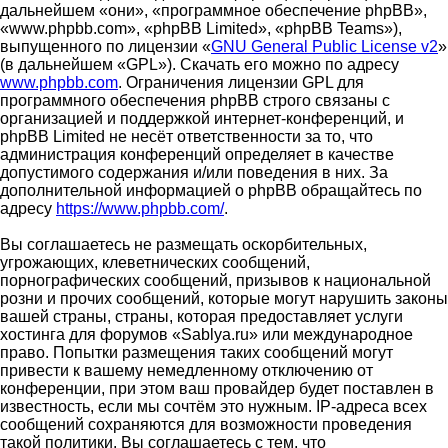
дальнейшем «они», «программное обеспечение phpBB»,
«www.phpbb.com», «phpBB Limited», «phpBB Teams»),
выпущенного по лицензии «
GNU General Public License v2
»
(в дальнейшем «GPL»). Скачать его можно по адресу
www.phpbb.com
. Ограничения лицензии GPL для
программного обеспечения phpBB строго связаны с
организацией и поддержкой интернет-конференций, и
phpBB Limited не несёт ответственности за то, что
администрация конференций определяет в качестве
допустимого содержания и/или поведения в них. За
дополнительной информацией о phpBB обращайтесь по
адресу
https://www.phpbb.com/
.
Вы соглашаетесь не размещать оскорбительных,
угрожающих, клеветнических сообщений,
порнографических сообщений, призывов к национальной
розни и прочих сообщений, которые могут нарушить законы
вашей страны, страны, которая предоставляет услуги
хостинга для форумов «Sablya.ru» или международное
право. Попытки размещения таких сообщений могут
привести к вашему немедленному отключению от
конференции, при этом ваш провайдер будет поставлен в
известность, если мы сочтём это нужным. IP-адреса всех
сообщений сохраняются для возможности проведения
такой политики. Вы соглашаетесь с тем, что