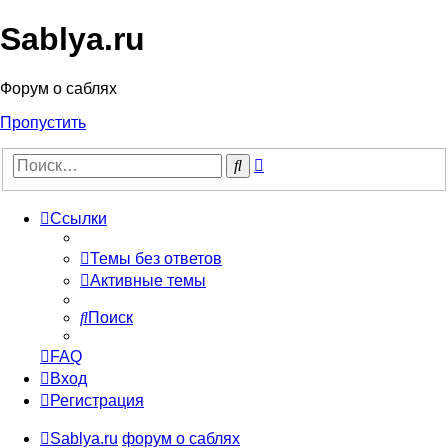
Sablya.ru
Форум о саблях
Пропустить
Расширенный
Поиск
поиск
Ссылки
Темы без ответов
Активные темы
Поиск
FAQ
Вход
Регистрация
Sablya.ru
форум о саблях