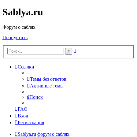
Sablya.ru
Форум о саблях
Пропустить
Расширенный
Поиск
поиск
Ссылки
Темы без ответов
Активные темы
Поиск
FAQ
Вход
Регистрация
Sablya.ru
форум о саблях