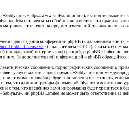
«Sablya.ru», «https://www.sablya.ru/forum»), вы подтверждаете 
lya.ru». Мы оставляем за собой право изменять эти правила в лю
сматривать этот текст на предмет изменений, так как использо
чения для создания конференций phpBB (в дальнейшем «они», 
eral Public License v2
» (в дальнейшем «GPL»). Скачать его мож
ей и поддержкой интернет-конференций, и phpBB Limited не нес
ия в них. За дополнительной информацией о phpBB обращайтесь
клеветнических сообщений, порнографических сообщений, приз
тавляет услуги хостинга для форумов «Sablya.ru» или междунар
при этом ваш провайдер будет поставлен в известность, если м
с тем, что администраторы форумов «Sablya.ru» имеют право уда
сны с тем, что введённая вами информация будет храниться в ба
Sablya.ru», ни phpBB Limited не может быть ответственна за дей