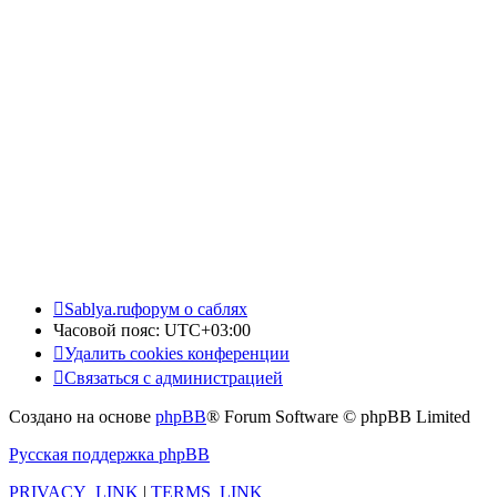
Sablya.ru
форум о саблях
Часовой пояс:
UTC+03:00
Удалить cookies конференции
Связаться с администрацией
Создано на основе
phpBB
® Forum Software © phpBB Limited
Русская поддержка phpBB
PRIVACY_LINK
|
TERMS_LINK