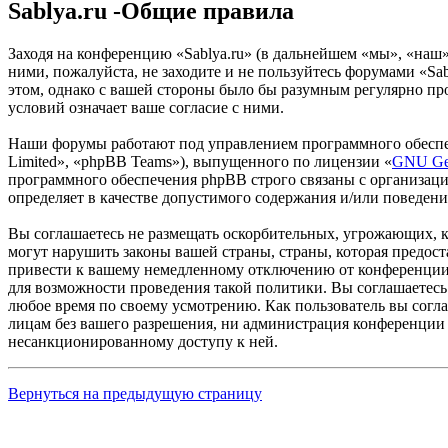
Sablya.ru -Общие правила
Заходя на конференцию «Sablya.ru» (в дальнейшем «мы», «наш», 
ними, пожалуйста, не заходите и не пользуйтесь форумами «Sab
этом, однако с вашей стороны было бы разумным регулярно про
условий означает ваше согласие с ними.
Наши форумы работают под управлением программного обеспе
Limited», «phpBB Teams»), выпущенного по лицензии «
GNU Gen
программного обеспечения phpBB строго связаны с организаци
определяет в качестве допустимого содержания и/или поведен
Вы соглашаетесь не размещать оскорбительных, угрожающих, 
могут нарушить законы вашей страны, страны, которая предос
привести к вашему немедленному отключению от конференции, 
для возможности проведения такой политики. Вы соглашаетесь 
любое время по своему усмотрению. Как пользователь вы согла
лицам без вашего разрешения, ни администрация конференции «
несанкционированному доступу к ней.
Вернуться на предыдущую страницу