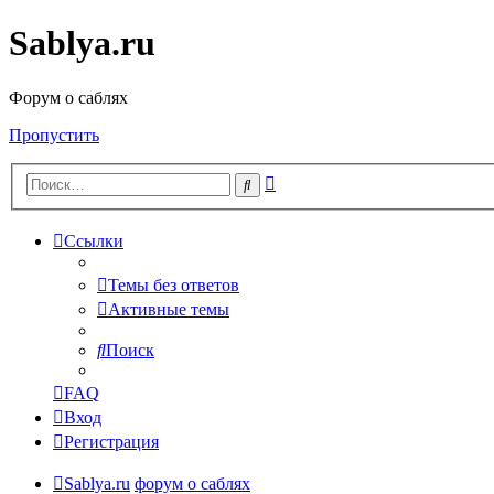
Sablya.ru
Форум о саблях
Пропустить
Расширенный
Поиск
поиск
Ссылки
Темы без ответов
Активные темы
Поиск
FAQ
Вход
Регистрация
Sablya.ru
форум о саблях