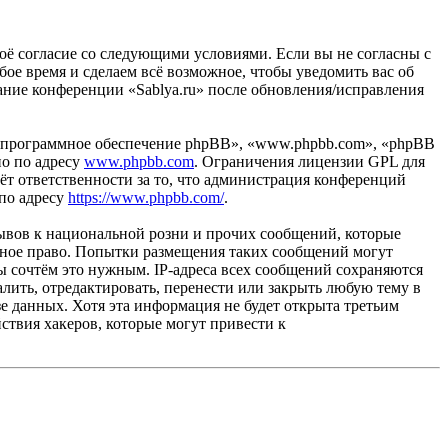
своё согласие со следующими условиями. Если вы не согласны с
бое время и сделаем всё возможное, чтобы уведомить вас об
вание конференции «Sablya.ru» после обновления/исправления
«программное обеспечение phpBB», «www.phpbb.com», «phpBB
но по адресу
www.phpbb.com
. Ограничения лицензии GPL для
ёт ответственности за то, что администрация конференций
 по адресу
https://www.phpbb.com/
.
ывов к национальной розни и прочих сообщений, которые
одное право. Попытки размещения таких сообщений могут
ы сочтём это нужным. IP-адреса всех сообщений сохраняются
лить, отредактировать, перенести или закрыть любую тему в
зе данных. Хотя эта информация не будет открыта третьим
ствия хакеров, которые могут привести к