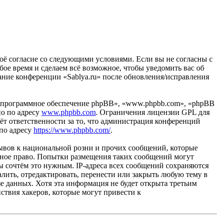
своё согласие со следующими условиями. Если вы не согласны с
бое время и сделаем всё возможное, чтобы уведомить вас об
вание конференции «Sablya.ru» после обновления/исправления
«программное обеспечение phpBB», «www.phpbb.com», «phpBB
но по адресу
www.phpbb.com
. Ограничения лицензии GPL для
ёт ответственности за то, что администрация конференций
 по адресу
https://www.phpbb.com/
.
ывов к национальной розни и прочих сообщений, которые
одное право. Попытки размещения таких сообщений могут
ы сочтём это нужным. IP-адреса всех сообщений сохраняются
лить, отредактировать, перенести или закрыть любую тему в
зе данных. Хотя эта информация не будет открыта третьим
ствия хакеров, которые могут привести к