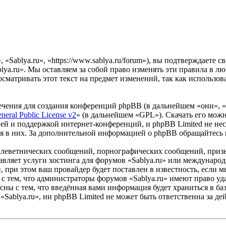
«Sablya.ru», «https://www.sablya.ru/forum»), вы подтверждаете 
lya.ru». Мы оставляем за собой право изменять эти правила в лю
сматривать этот текст на предмет изменений, так как использо
чения для создания конференций phpBB (в дальнейшем «они», 
eral Public License v2
» (в дальнейшем «GPL»). Скачать его мож
ей и поддержкой интернет-конференций, и phpBB Limited не нес
ия в них. За дополнительной информацией о phpBB обращайтесь
клеветнических сообщений, порнографических сообщений, приз
тавляет услуги хостинга для форумов «Sablya.ru» или междунар
при этом ваш провайдер будет поставлен в известность, если м
с тем, что администраторы форумов «Sablya.ru» имеют право уда
сны с тем, что введённая вами информация будет храниться в ба
Sablya.ru», ни phpBB Limited не может быть ответственна за дей