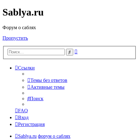
Sablya.ru
Форум о саблях
Пропустить
Расширенный
Поиск
поиск
Ссылки
Темы без ответов
Активные темы
Поиск
FAQ
Вход
Регистрация
Sablya.ru
форум о саблях