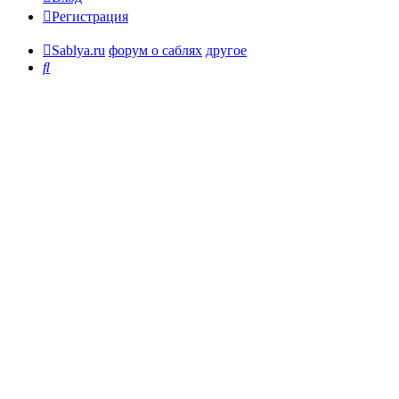
Регистрация
Sablya.ru
форум о саблях
другое
Поиск