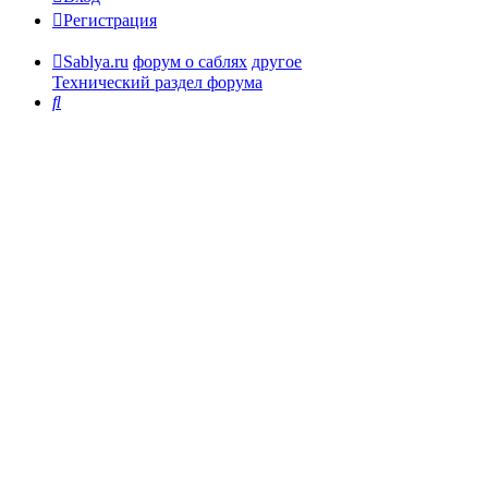
Регистрация
Sablya.ru
форум о саблях
другое
Технический раздел форума
Поиск