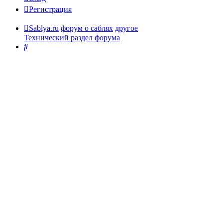
Регистрация
Sablya.ru
форум о саблях
другое
Технический раздел форума
Поиск