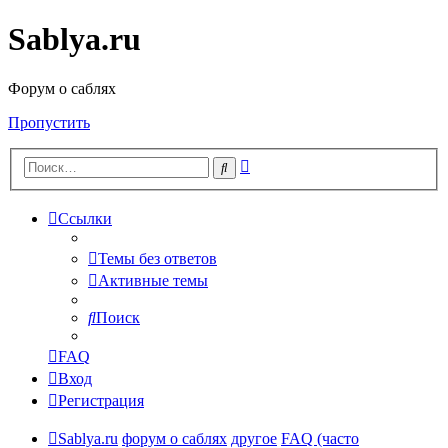
Sablya.ru
Форум о саблях
Пропустить
Расширенный
Поиск
поиск
Ссылки
Темы без ответов
Активные темы
Поиск
FAQ
Вход
Регистрация
Sablya.ru
форум о саблях
другое
FAQ (часто