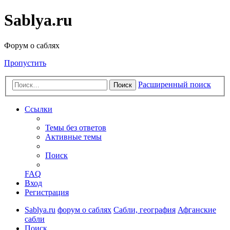
Sablya.ru
Форум о саблях
Пропустить
Расширенный поиск
Поиск
Ссылки
Темы без ответов
Активные темы
Поиск
FAQ
Вход
Регистрация
Sablya.ru
форум о саблях
Сабли, география
Афганские
сабли
Поиск