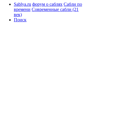
Sablya.ru
форум о саблях
Сабли по
времени
Современные сабли (21
век)
Поиск