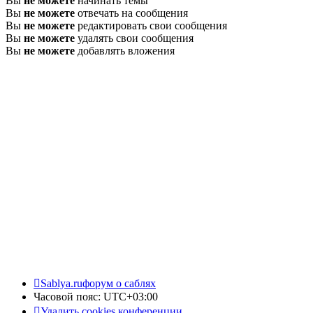
Вы
не можете
начинать темы
Вы
не можете
отвечать на сообщения
Вы
не можете
редактировать свои сообщения
Вы
не можете
удалять свои сообщения
Вы
не можете
добавлять вложения
Sablya.ru
форум о саблях
Часовой пояс:
UTC+03:00
Удалить cookies конференции