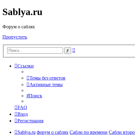
Sablya.ru
Форум о саблях
Пропустить
Расширенный
Поиск
поиск
Ссылки
Темы без ответов
Активные темы
Поиск
FAQ
Вход
Регистрация
Sablya.ru
форум о саблях
Сабли по времени
Сабли второ