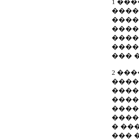
1 ��
����
����
����
����
����
��� 
2 ��
����
����
����
����
����
� ��
��� 