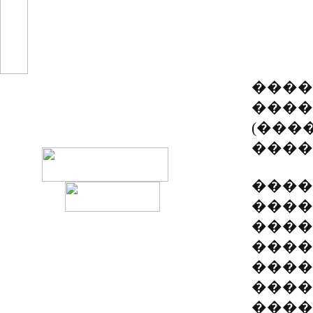
���������������
�������
����� �������,
������������ ��
����
�����
����
(���
����
����
����
����
����
���� 
����
����