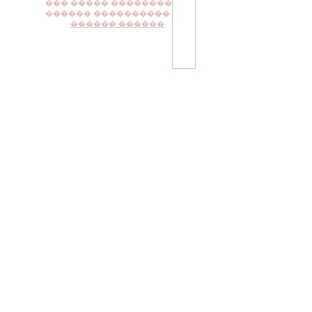
��� ����� ��������
������ ����������
������ ������