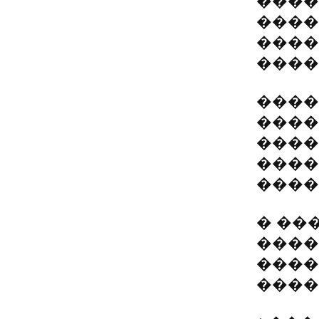
����
����
����
�����
����
����
����
����
����
� ��
����
�����
����