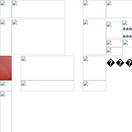
����
���
��
����� � ������
����, �������������,
�������� ������
����� ��