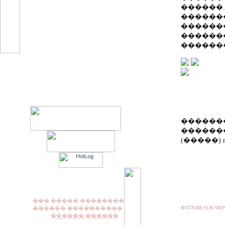
������
���������������
�������
�������
�������
�������
����� �������,
������
������������ ��
�����
�������
��������
(�����) r
��� ����� ��������
������ ����������
BOTTOM SUB ME
������ ������