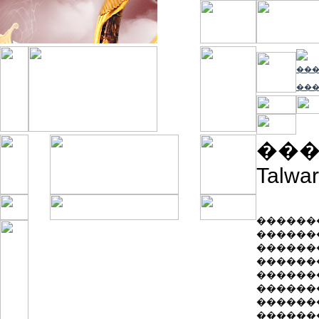
����
���
���
Talwar
������
����� � ������
�������
�������
������
����, �������������,
��������
�������� ������
�������
������
����� ��
������